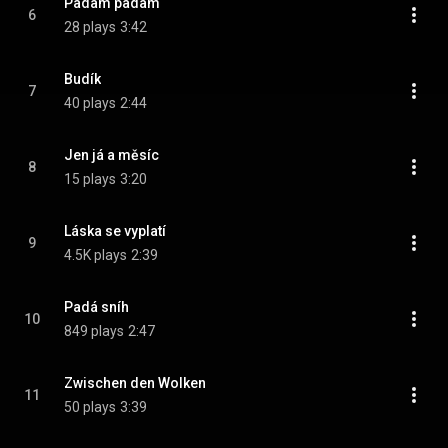
Padam padam
6
28 plays
3:42
Budík
7
40 plays
2:44
Jen já a měsíc
8
15 plays
3:20
Láska se vyplatí
9
4.5K plays
2:39
Padá sníh
10
849 plays
2:47
Zwischen den Wolken
11
50 plays
3:39