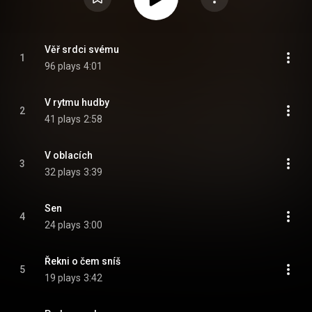
Věř srdci svému
1
96 plays
4:01
V rytmu hudby
2
41 plays
2:58
V oblacích
3
32 plays
3:39
Sen
4
24 plays
3:00
Řekni o čem sníš
5
19 plays
3:42