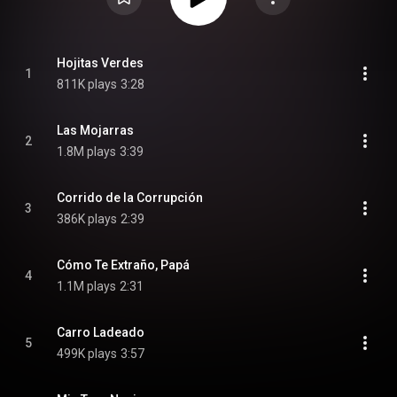
Hojitas Verdes
1
811K plays
3:28
Las Mojarras
2
1.8M plays
3:39
Corrido de la Corrupción
3
386K plays
2:39
Cómo Te Extraño, Papá
4
1.1M plays
2:31
Carro Ladeado
5
499K plays
3:57