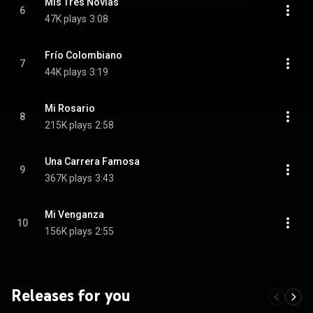
Mis Tres Novias
6
47K plays
3:08
Frío Colombiano
7
44K plays
3:19
Mi Rosario
8
215K plays
2:58
Una Carrera Famosa
9
367K plays
3:43
Mi Venganza
10
156K plays
2:55
Releases for you