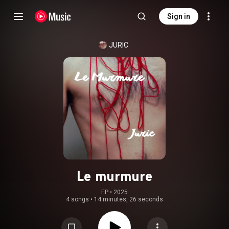
Sign in
JURIC
Le murmure
EP
 • 
2025
4 songs
•
14 minutes, 26 seconds