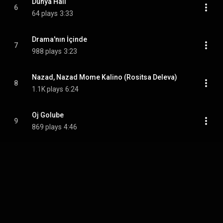
Dünya Hali
6
64 plays
3:33
Drama'nın İçinde
7
988 plays
3:23
Nazad, Nazad Mome Kalino (Rositsa Deleva)
8
1.1K plays
6:24
Oj Golube
9
869 plays
4:46