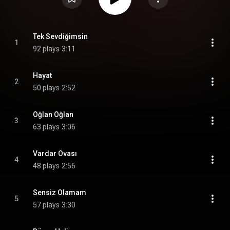
Tek Sevdiğimsin
1
92 plays
3:11
Hayat
2
50 plays
2:52
Oğlan Oğlan
3
63 plays
3:06
Vardar Ovası
4
48 plays
2:56
Sensiz Olamam
5
57 plays
3:30