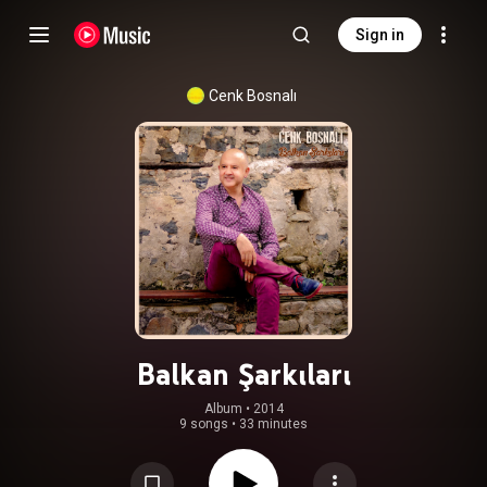
Sign in
Cenk Bosnalı
Balkan Şarkıları
Album
 • 
2014
9 songs
•
33 minutes