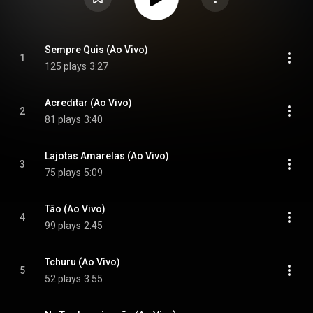
Sempre Quis (Ao Vivo)
1
125 plays
3:27
Acreditar (Ao Vivo)
2
81 plays
3:40
Lajotas Amarelas (Ao Vivo)
3
75 plays
5:09
Tão (Ao Vivo)
4
99 plays
2:45
Tchuru (Ao Vivo)
5
52 plays
3:55