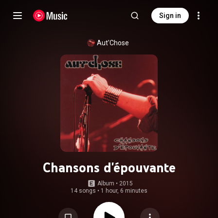
Sign in
Aut'Chose
Chansons d'épouvante
Album
 • 
2015
14 songs
•
1 hour, 6 minutes