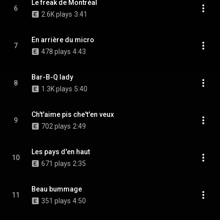
Le freak de Montréal
6
2.6K plays
3:41
En arrière du micro
7
478 plays
4:43
Bar-B-Q lady
8
1.3K plays
5:40
Ch't'aime pis che't'en veux
9
702 plays
2:49
Les pays d'en haut
10
671 plays
2:35
Beau bummage
11
351 plays
4:50