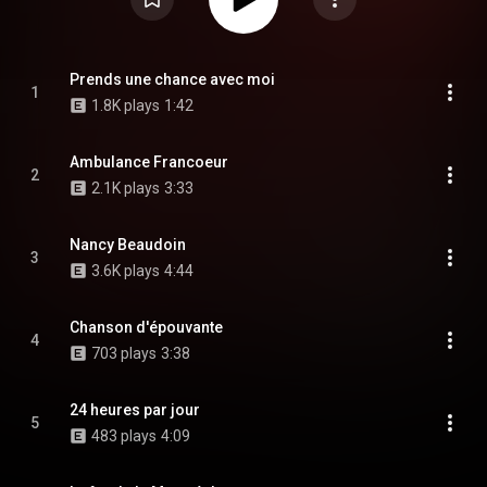
Prends une chance avec moi
1
1.8K plays
1:42
Ambulance Francoeur
2
2.1K plays
3:33
Nancy Beaudoin
3
3.6K plays
4:44
Chanson d'épouvante
4
703 plays
3:38
24 heures par jour
5
483 plays
4:09