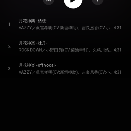
月花神楽 -桔梗-
1
VAZZY／眞宮孝明(CV:新垣樽助)、吉良凰香(CV:小林裕介)、築 一紗(CV:山中真尋)、築 二葉(CV:白井悠介)、大山直助(CV:笹 翼)、白瀬優馬(CV:堀江 瞬)
4:31
月花神楽 -牡丹-
2
ROCK DOWN／小野田 翔(CV:菊池幸利)、久慈川悠人(CV:長谷川芳明)、天羽玲司(CV:佐藤拓也)、立花 歩(CV:坂 泰斗)、大黒 岳(CV:増元拓也)、名積ルカ(CV:河本啓佑)
4:31
月花神楽 -off vocal-
3
VAZZY／眞宮孝明(CV:新垣樽助)、吉良凰香(CV:小林裕介)、築 一紗(CV:山中真尋)、築 二葉(CV:白井悠介)、大山直助(CV:笹 翼)、白瀬優馬(CV:堀江 瞬) & ROCK DOWN／小野田 翔(CV:菊池幸利)、久慈川悠人(CV:長谷川芳明)、天羽玲司(CV:佐藤拓也)、立花 歩(CV:坂 泰斗)、大黒 岳(CV:増元拓也)、名積ルカ(CV:河本啓佑)
4:31