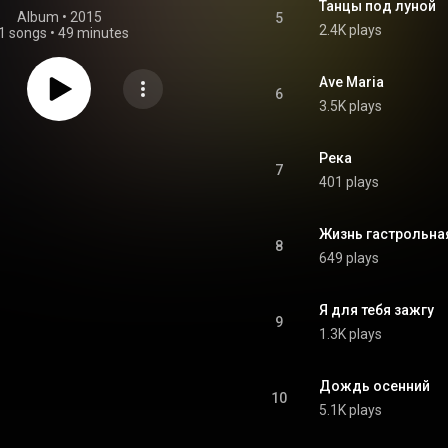
Танцы под луной
Album
 • 
2015
5
2.4K plays
1 songs
•
49 minutes
Ave Maria
6
3.5K plays
Река
7
401 plays
Жизнь гастрольна
8
649 plays
Я для тебя зажгу
9
1.3K plays
Дождь осенний
10
5.1K plays