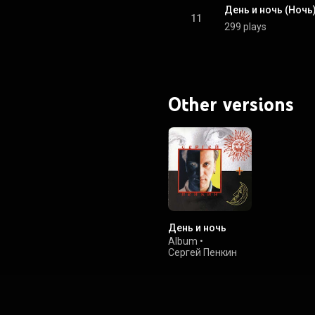
День и ночь (Ночь
11
299 plays
Other versions
День и ночь
Album
•
Сергей Пенкин