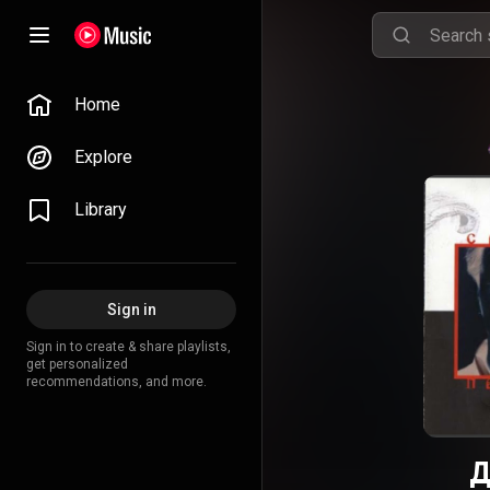
Home
Explore
Library
Sign in
Sign in to create & share playlists,
get personalized
recommendations, and more.
Д