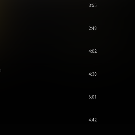
3:55
2:48
4:02
я
4:38
6:01
4:42