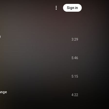
Sign in
)
3:29
5:46
5:15
ange
4:22