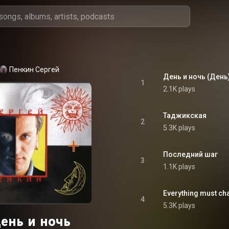
Пенкин Сергей
День и ночь (День
1
2.1K plays
Таджикская
2
5.3K plays
Последний шаг
3
1.1K plays
Everything must ch
4
5.3K plays
ень и ночь