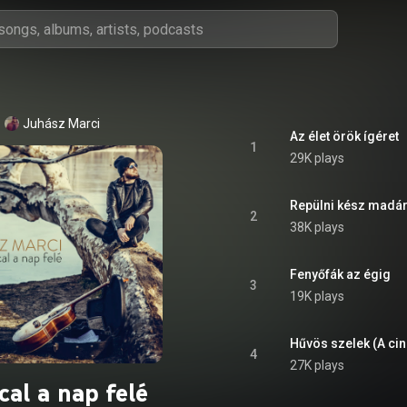
Juhász Marci
Az élet örök ígéret
1
29K plays
Repülni kész madá
2
38K plays
Fenyőfák az égig
3
19K plays
Hűvös szelek (A cin
4
27K plays
cal a nap felé