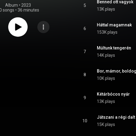
Benned ott vagyok
Album
 • 
2023
5
13K plays
0 songs
•
36 minutes
Háttal magamnak
6
153K plays
Múltunk tengerén
7
14K plays
Bor, mámor, boldo
8
10K plays
Kétárbócos nyár
9
13K plays
Játszani a régi dalt
10
15K plays