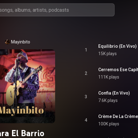
Mayinbito
Equilibrio (En Vivo)
1
15K plays
Cerremos Ese Capít
2
111K plays
Confia (En Vivo)
3
7.6K plays
Crème De La Crème 
4
100K plays
ra El Barrio