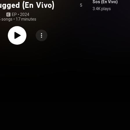
Sos (En Vivo)
gged (En Vivo)
5
3.4K plays
EP
 • 
2024
5 songs
•
17 minutes