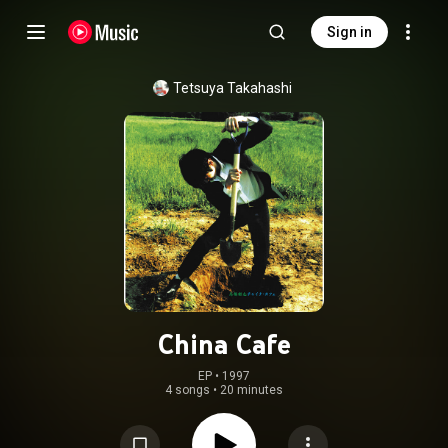
Sign in
Tetsuya Takahashi
China Cafe
EP
 • 
1997
4 songs
•
20 minutes