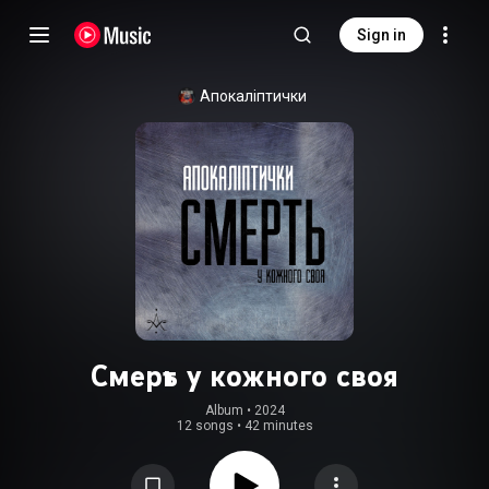
Sign in
Апокаліптички
Смерть у кожного своя
Album
 • 
2024
12 songs
•
42 minutes