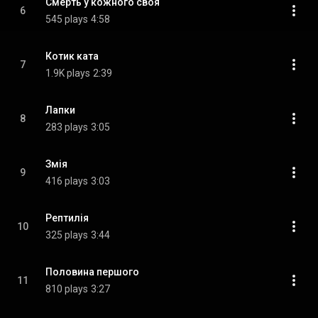
Смерть у кожного своя
6
545 plays
4:58
Котик ката
7
1.9K plays
2:39
Лапки
8
283 plays
3:05
Змія
9
416 plays
3:03
Рептилія
10
325 plays
3:44
Половина першого
11
810 plays
3:27