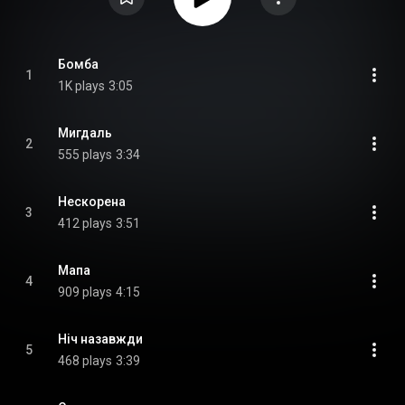
Бомба
1
1K plays
3:05
Мигдаль
2
555 plays
3:34
Нескорена
3
412 plays
3:51
Мапа
4
909 plays
4:15
Ніч назавжди
5
468 plays
3:39