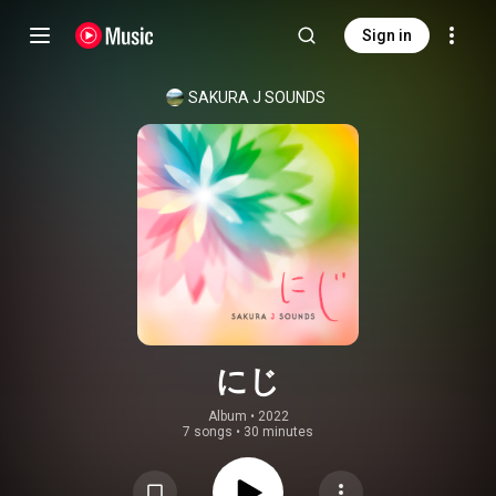
Sign in
SAKURA J SOUNDS
にじ
Album
 • 
2022
7 songs
•
30 minutes