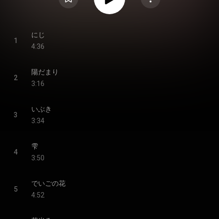
にじ
1
4:36
陽だまり
2
3:16
いぶき
3
3:34
雫
4
3:50
でいごの花
5
4:52