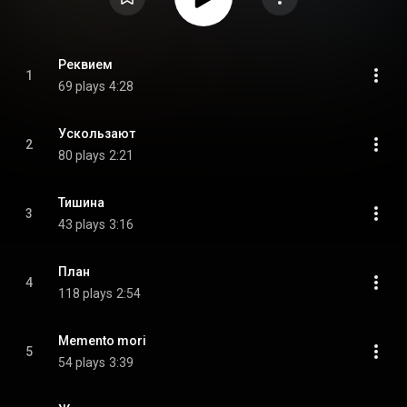
Реквием
1
69 plays
4:28
Ускользают
2
80 plays
2:21
Тишина
3
43 plays
3:16
План
4
118 plays
2:54
Memento mori
5
54 plays
3:39