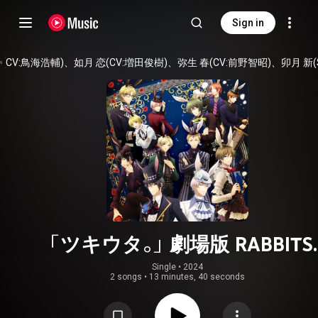
Sign in
 始(CV:鳥海浩輔)、如月 恋(CV:増田俊樹)、弥生 春(CV:前野智昭)、卯月 新(Singe
「ツキウタ。」劇場版 RABBITS
KINGDOM THE MOVIE主題歌「Rabb
Single
 • 
2024
2 songs
•
13 minutes, 40 seconds
Kingdom -Versus-」