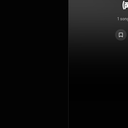
(
1 son