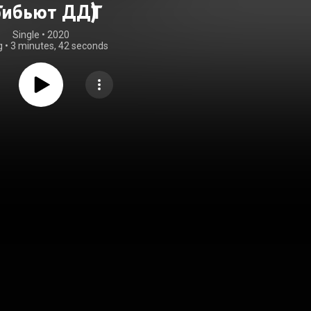
Трибьют ДДТ)
Single
 • 
2020
g
•
3 minutes, 42 seconds