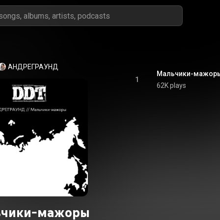
АНДРЕГРАУНД
Мальчики-мажоры
1
62K plays
ьчики-мажоры