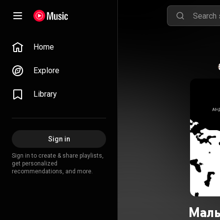
Home
Explore
Library
Sign in
Sign in to create & share playlists,
get personalized
recommendations, and more.
Мал