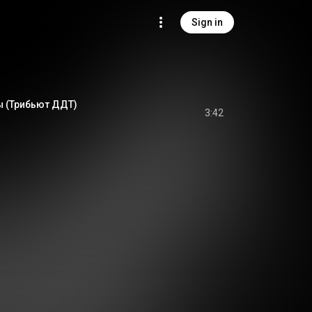
Sign in
 (Трибьют ДДТ)
3:42