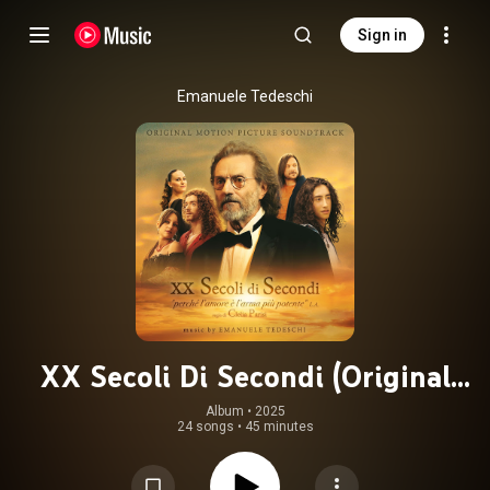
Sign in
Emanuele Tedeschi
XX Secoli Di Secondi (Original
Motion Picture Soundtrack)
Album
 • 
2025
24 songs
•
45 minutes