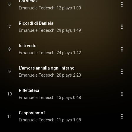
Chi siete?
6
Emanuele Tedeschi
12 plays
1:00
Ricordi di Daniela
7
Emanuele Tedeschi
29 plays
1:49
Io ti vedo
8
Emanuele Tedeschi
24 plays
1:42
L'amore annulla ogni inferno
9
Emanuele Tedeschi
20 plays
2:20
Rifletteteci
10
Emanuele Tedeschi
13 plays
0:48
Ci sposiamo?
11
Emanuele Tedeschi
11 plays
1:08