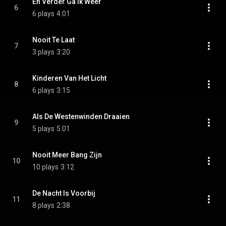
En Verder Ga Ik Weer
6
6 plays
4:01
Nooit Te Laat
7
3 plays
3:20
Kinderen Van Het Licht
8
6 plays
3:15
Als De Westenwinden Draaien
9
5 plays
5:01
Nooit Meer Bang Zijn
10
10 plays
3:12
De Nacht Is Voorbij
11
8 plays
2:38