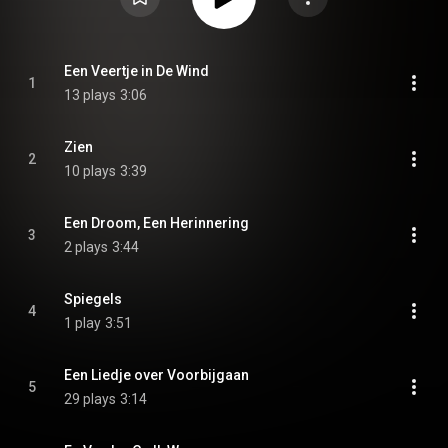
Een Veertje in De Wind
1
13 plays
3:06
Zien
2
10 plays
3:39
Een Droom, Een Herinnering
3
2 plays
3:44
Spiegels
4
1 play
3:51
Een Liedje over Voorbijgaan
5
29 plays
3:14