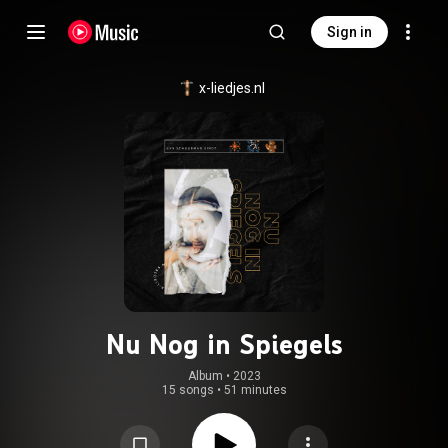
Sign in
x-liedjes.nl
Nu Nog in Spiegels
Album
 • 
2023
15 songs
•
51 minutes