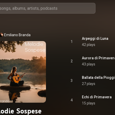
Emiliano Branda
Arpeggi di Luna
1
42 plays
Aurora di Primaver
2
43 plays
Ballata della Piogg
3
27 plays
Echi di Primavera
4
15 plays
odie Sospese