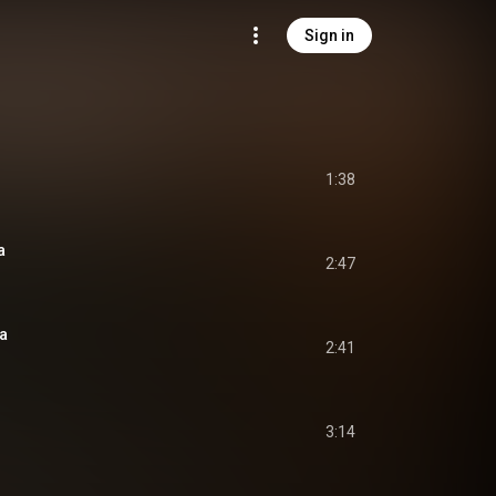
Sign in
1:38
a
2:47
ia
2:41
3:14