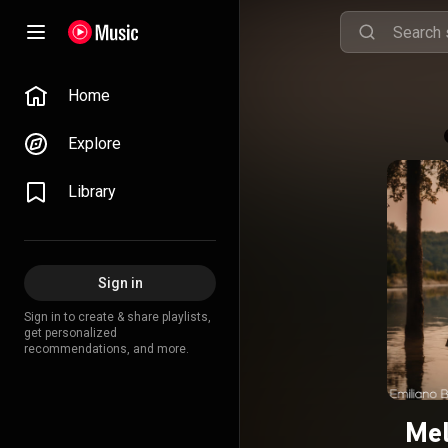
Home
Explore
Library
Sign in
Sign in to create & share playlists,
get personalized
recommendations, and more.
Mel