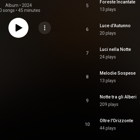
Foreste Incantate
Album
 • 
2024
5
13 plays
0 songs
•
45 minutes
Luce d'Autunno
6
20 plays
Luci nella Notte
7
24 plays
Melodie Sospese
8
13 plays
Notte tra gli Alberi
9
209 plays
Oltre l'Orizzonte
10
44 plays