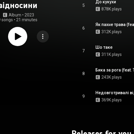
До кукухи
відносини
5
878K plays
Album
 • 
2023
9 songs
•
21 minutes
Як пахне трава (fea
6
312K plays
Шо таке
7
311K plays
Бика за рога (feat. 
8
243K plays
Недовготривалі в
9
369K plays
Releases for you