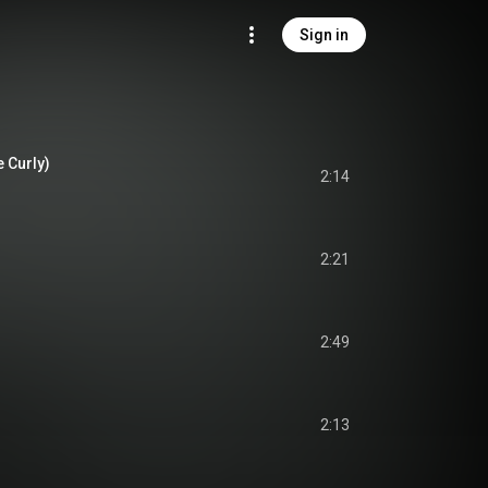
Sign in
 Curly)
2:14
2:21
2:49
2:13