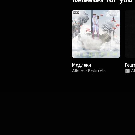
Мєдляки
Гешт
Album
•
Brykulets
A