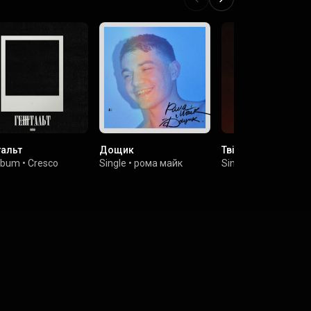
альт
Дощик
Твій Сміх
lbum
•
Cresco
Single
•
рома майк
Single
•
NAZVA