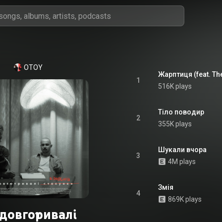
OTOY
Жарптиця (feat. The
1
516K plays
Тіло поводир
2
355K plays
Шукали вчора
3
4M plays
Змія
4
869K plays
довготривалі