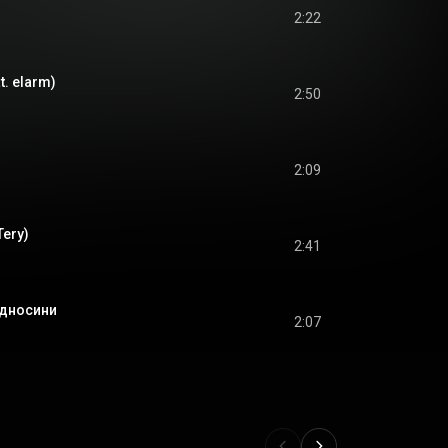
2:22
t. elarm)
2:50
2:09
Tery)
2:41
ідносини
2:07