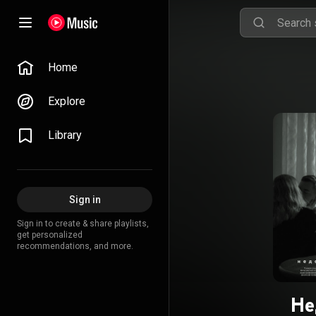
Home
Explore
Library
Sign in
Sign in to create & share playlists,
get personalized
recommendations, and more.
Не