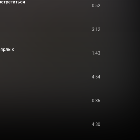
встретиться
0:52
3:12
 ярлык
1:43
4:54
0:36
4:30