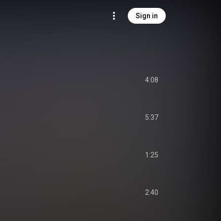
Sign in
4:08
5:37
1:25
2:40