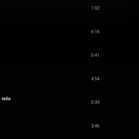
1:02
6:16
0:41
4:54
 тебя
0:39
3:46