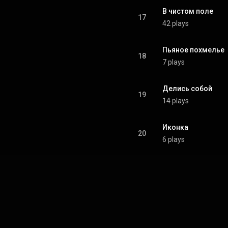
В чистом поле
17
42 plays
Пьяное похмелье
18
7 plays
Делись собой
19
14 plays
Иконка
20
6 plays