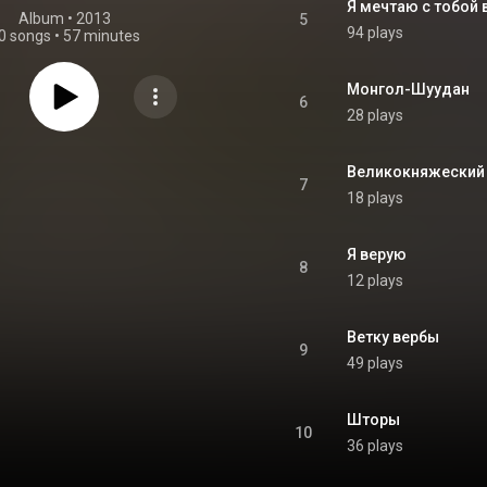
Я мечтаю с тобой 
Album
 • 
2013
5
94 plays
0 songs
•
57 minutes
Монгол-Шуудан
6
28 plays
Великокняжеский
7
18 plays
Я верую
8
12 plays
Ветку вербы
9
49 plays
Шторы
10
36 plays