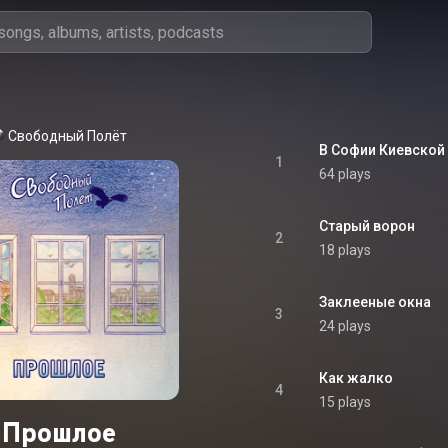
Свободный Полёт
В Софии Киевской
1
64 plays
Старый ворон
2
18 plays
Заклееные окна
3
24 plays
Как жалко
4
15 plays
Прошлое