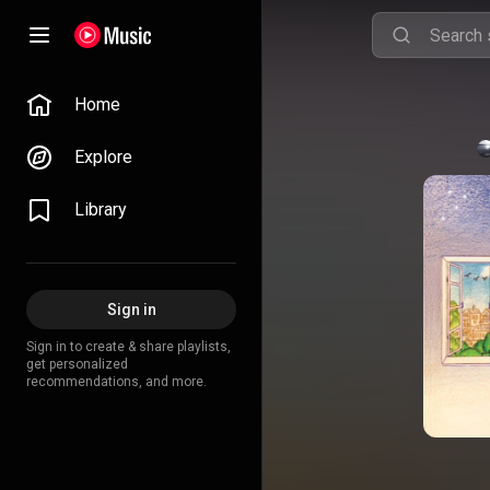
Home
Explore
Library
Sign in
Sign in to create & share playlists,
get personalized
recommendations, and more.