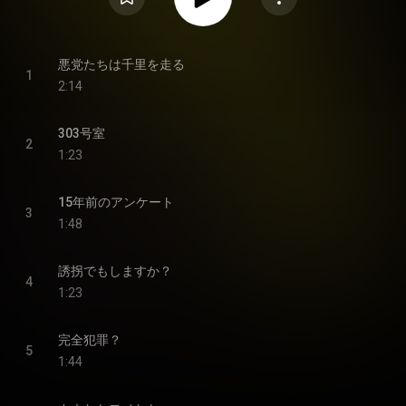
悪党たちは千里を走る
1
2:14
303号室
2
1:23
15年前のアンケート
3
1:48
誘拐でもしますか？
4
1:23
完全犯罪？
5
1:44