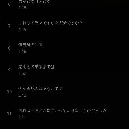
カネとかヨメとか
6
1:48
これはドラマですか？ガチですか？
7
1:45
僕自身の価値
8
1:46
悪党を名乗るまでは
9
1:52
今から犯人はあなたです
10
2:42
おれは一体どこに向かって走り出したのだろうか
11
1:11