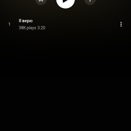
Я верю
1
38K plays
3:20