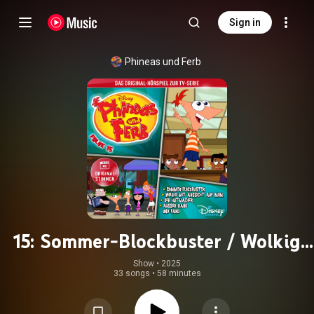
Sign in
Phineas und Ferb
15: Sommer-Blockbuster / Wolkig
mit Aussicht auf Mom / Der
Show
 • 
2025
33 songs
•
58 minutes
Hutmacher / Außer Rand und Band
(Hörspiel zur Disney TV-Serie)