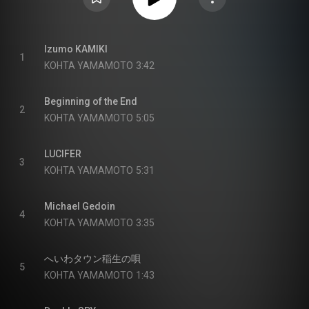
Izumo KAMIKI
1
KOHTA YAMAMOTO
3:42
Beginning of the End
2
KOHTA YAMAMOTO
5:05
LUCIFER
3
KOHTA YAMAMOTO
5:31
Michael Gedoin
4
KOHTA YAMAMOTO
3:35
へいわタウン稲生の唄
5
KOHTA YAMAMOTO
1:43