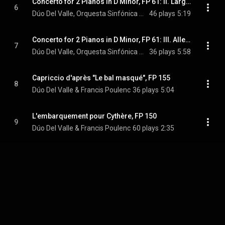
Concerto for 2 Pianos in D Minor, FP 61: II. Larghetto
6
Dúo Del Valle, Orquesta Sinfónica de Castilla y León, Pablo González, and Francis Poulenc
46 plays
5:19
Concerto for 2 Pianos in D Minor, FP 61: III. Allegro molto
7
Dúo Del Valle, Orquesta Sinfónica de Castilla y León, Pablo González, and Francis Poulenc
36 plays
5:58
Capriccio d'après "Le bal masqué", FP 155
8
Dúo Del Valle & Francis Poulenc
36 plays
5:04
L'embarquement pour Cythère, FP 150
9
Dúo Del Valle & Francis Poulenc
60 plays
2:35