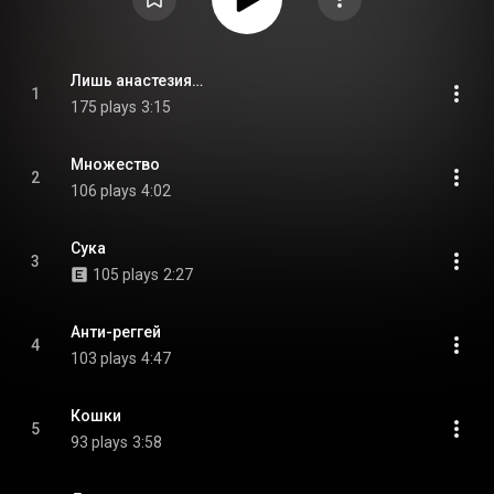
Лишь анастезия…
1
175 plays
3:15
Множество
2
106 plays
4:02
Сука
3
105 plays
2:27
Анти-реггей
4
103 plays
4:47
Кошки
5
93 plays
3:58