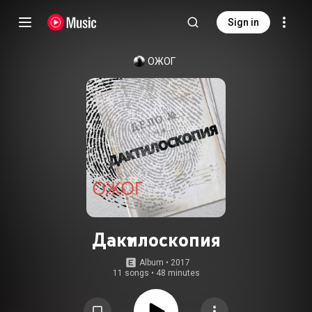
Sign in
ОЖОГ
Дактилоскопия
Album
 • 
2017
11 songs
•
48 minutes