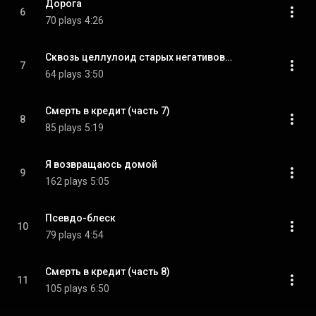
Дорога
6
70 plays
4:26
Сквозь целлулоид старых негативов…
7
64 plays
3:50
Смерть в кредит (часть 7)
8
85 plays
5:19
Я возвращаюсь домой
9
162 plays
5:05
Псевдо-блеск
10
79 plays
4:54
Смерть в кредит (часть 8)
11
105 plays
6:50