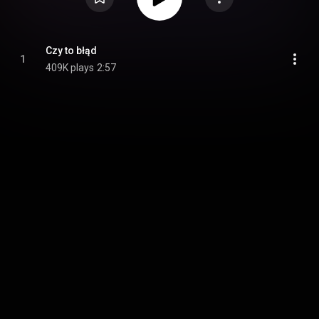
Czy to błąd
1
409K plays
2:57