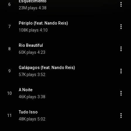
Esquecimento
6
23M plays
4:38
Périplo (feat. Nando Reis)
7
108K plays
4:10
Rio Beautiful
8
60K plays
4:23
Galápagos (feat. Nando Reis)
9
57K plays
3:52
A Noite
10
46K plays
3:38
Tudo Isso
11
48K plays
5:02