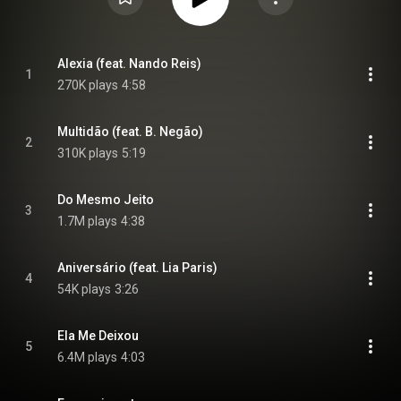
Alexia (feat. Nando Reis)
1
270K plays
4:58
Multidão (feat. B. Negão)
2
310K plays
5:19
Do Mesmo Jeito
3
1.7M plays
4:38
Aniversário (feat. Lia Paris)
4
54K plays
3:26
Ela Me Deixou
5
6.4M plays
4:03