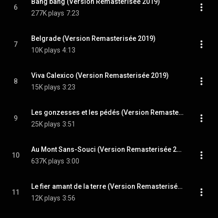
Bang bang (Version Remasterisée 2019)
6
277K plays
7:23
Belgrade (Version Remasterisée 2019)
7
10K plays
4:13
Viva Calexico (Version Remasterisée 2019)
8
15K plays
3:23
Les gonzesses et les pédés (Version Remasterisée 2019)
9
25K plays
3:51
Au Mont Sans-Souci (Version Remasterisée 2019)
10
637K plays
3:00
Le fier amant de la terre (Version Remasterisée 2019)
11
12K plays
3:56