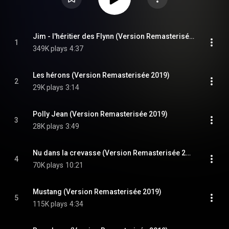
Jim - l'héritier des Flynn (Version Remasterisée 2019)
1
349K plays
4:37
Les hérons (Version Remasterisée 2019)
2
29K plays
3:14
Polly Jean (Version Remasterisée 2019)
3
28K plays
3:49
Nu dans la crevasse (Version Remasterisée 2019)
4
70K plays
10:21
Mustang (Version Remasterisée 2019)
5
115K plays
4:34