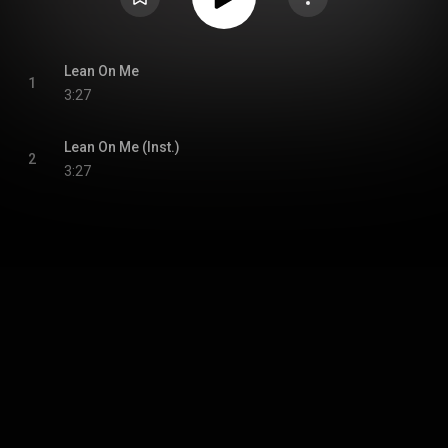
Lean On Me
1
3:27
Lean On Me (Inst.)
2
3:27