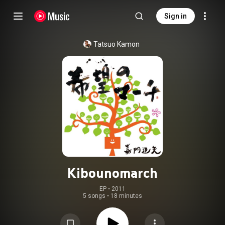
Sign in
Tatsuo Kamon
Kibounomarch
EP
 • 
2011
5 songs
•
18 minutes