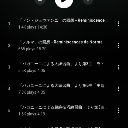
「ドン・ジョヴァンニ」の回想 - Reminiscences de Don Juan
1
1.4K plays
14:30
「ノルマ」の回想 - Reminiscences de Norma
2
665 plays
15:20
「パガニーニによる大練習曲」より第3曲「ラ・カンパネッラ」 嬰ト短調 - Grandes etudes de Paganini : No. 3 in G-Sharp Minor "La campanella"
3
5.5K plays
4:05
「パガニーニによる大練習曲」より第6曲「主題と変奏」 イ短調 - Grandes etudes de Paganini : No. 6 in A Minor "Theme et Variations"
4
7.3K plays
4:35
「パガニーニによる超絶技巧練習曲」より第3曲「ラ・カンパネッラ」 変イ短調 - Etudes d'execution transcendante d'apres Paganini : No. 3 in A-Flat Minor "La campanella"
5
1.6K plays
4:19