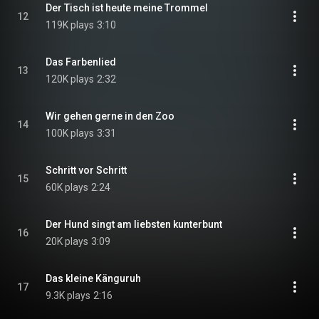
Der Tisch ist heute meine Trommel
12
119K plays
3:10
Das Farbenlied
13
120K plays
2:32
Wir gehen gerne in den Zoo
14
100K plays
3:31
Schritt vor Schritt
15
60K plays
2:24
Der Hund singt am liebsten kunterbunt
16
20K plays
3:09
Das kleine Känguruh
17
9.3K plays
2:16