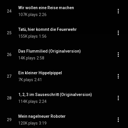
Wir wollen eine Reise machen
24
107K plays
2:26
Tatü, hier kommt die Feuerwehr
25
155K plays
1:56
Das Flummilied (Originalversion)
26
14K plays
2:58
Ein kleiner Hippelpippel
27
7K plays
2:41
1, 2, 3 im Sauseschritt (Originalversion)
28
114K plays
2:24
Mein nagelneuer Roboter
29
120K plays
3:19