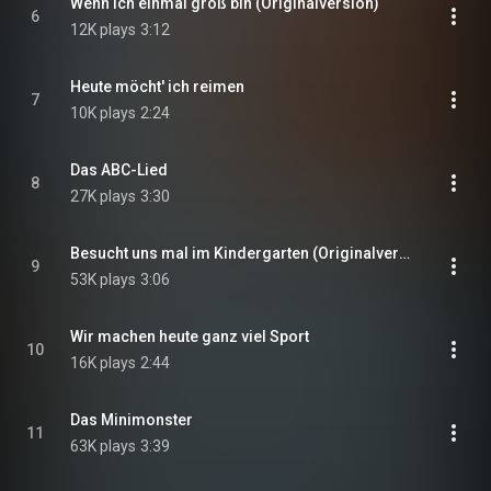
Wenn ich einmal groß bin (Originalversion)
6
12K plays
3:12
Heute möcht' ich reimen
7
10K plays
2:24
Das ABC-Lied
8
27K plays
3:30
Besucht uns mal im Kindergarten (Originalversion)
9
53K plays
3:06
Wir machen heute ganz viel Sport
10
16K plays
2:44
Das Minimonster
11
63K plays
3:39