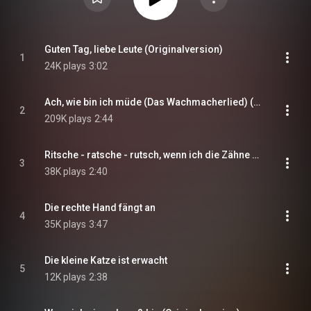
Guten Tag, liebe Leute (Originalversion)
1
24K plays
3:02
Ach, wie bin ich müde (Das Wachmacherlied) (Originalversion)
2
209K plays
2:44
Ritsche - ratsche - rutsch, wenn ich die Zähne putz
3
38K plays
2:40
Die rechte Hand fängt an
4
35K plays
3:47
Die kleine Katze ist erwacht
5
12K plays
2:38