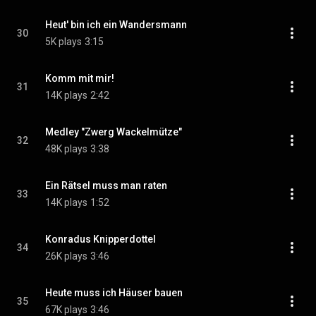
Heut' bin ich ein Wandersmann
30
5K plays
3:15
Komm mit mir!
31
14K plays
2:42
Medley "Zwerg Wackelmütze"
32
48K plays
3:38
Ein Rätsel muss man raten
33
14K plays
1:52
Konradus Knipperdottel
34
26K plays
3:46
Heute muss ich Häuser bauen
35
67K plays
3:46