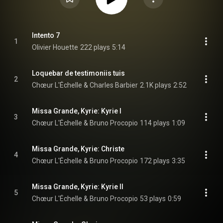
Intento 7
1
Olivier Houette
222 plays
5:14
Loquebar de testimoniis tuis
2
Chœur L'Échelle & Charles Barbier
2.1K plays
2:52
Missa Grande, Kyrie: Kyrie I
3
Chœur L'Échelle & Bruno Procopio
114 plays
1:09
Missa Grande, Kyrie: Christe
4
Chœur L'Échelle & Bruno Procopio
172 plays
3:35
Missa Grande, Kyrie: Kyrie II
5
Chœur L'Échelle & Bruno Procopio
53 plays
0:59