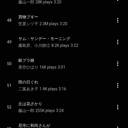
藤山一郎
28K plays
3:20
買物ブギー
48
笠置シヅ子
2.3M plays
3:20
サム・サンデー・モーニング
49
霧島昇、小川静江
8.2K plays
3:22
銀ブラ娘
50
美空ひばり
16K plays
3:01
雨の日ぐれ
51
二葉あき子
1.4K plays
3:16
丘は花ざかり
52
藤山一郎
255K plays
3:24
尼寺に和尚さんが