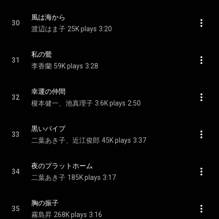
風は海から
30
渡辺はま子
25K plays
3:20
私の鶯
31
李香蘭
59K plays
3:28
幸運の仲間
32
榎本健一、池真理子
3.6K plays
2:50
黒いパイプ
33
二葉あき子、近江俊郎
45K plays
3:37
夜のプラットホーム
34
二葉あき子
185K plays
3:17
胸の振子
35
霧島昇
268K plays
3:16