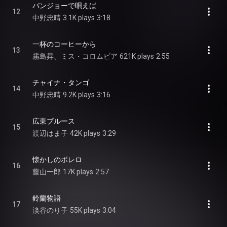
バンジョーで唄えば
12
中野忠晴
3.1K plays
3:18
一杯のコーヒーから
13
霧島昇、ミス・コロムビア
621K plays
2:55
チャイナ・タンゴ
14
中野忠晴
9.2K plays
3:16
広東ブルース
15
渡辺はま子
42K plays
3:29
懐かしのボレロ
16
藤山一郎
17K plays
2:57
鈴蘭物語
17
淡谷のり子
55K plays
3:04