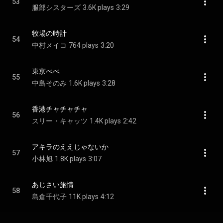
53
服部シスターズ
3.6K plays
3:29
牧場の時計
54
中村メイコ
764 plays
3:20
東京べべ
55
中島そのみ
1.6K plays
3:28
香港チャチャチャ
56
スリー・キャッツ
1.4K plays
2:42
アキラのええじゃないか
57
小林旭
1.8K plays
3:07
あじさい旅情
58
島倉千代子
11K plays
4:12