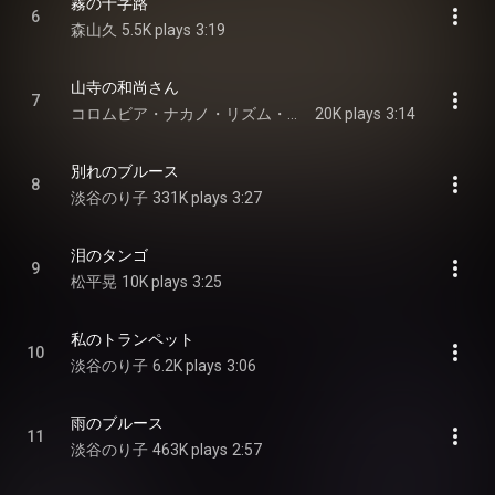
霧の十字路
6
森山久
5.5K plays
3:19
山寺の和尚さん
7
コロムビア・ナカノ・リズム・ボーイズ
20K plays
3:14
別れのブルース
8
淡谷のり子
331K plays
3:27
泪のタンゴ
9
松平晃
10K plays
3:25
私のトランペット
10
淡谷のり子
6.2K plays
3:06
雨のブルース
11
淡谷のり子
463K plays
2:57