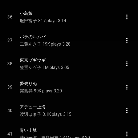
小鳥娘
36
服部富子
817 plays
3:14
バラのルムバ
37
二葉あき子
19K plays
3:28
東京ブギウギ
38
笠置シヅ子
1M plays
3:05
夢去りぬ
39
霧島昇
99K plays
3:20
アデュー上海
40
渡辺はま子
3.1K plays
3:15
青い山脈
41
藤山一郎、奈良光枝
1.4M plays
3:20