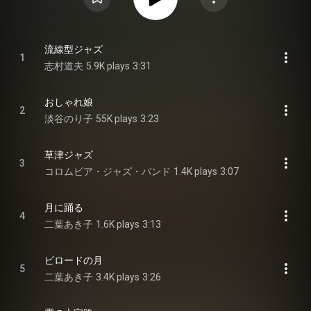
流線型ジャズ
1
志村道夫
5.9K plays
3:31
おしゃれ娘
2
淡谷のり子
55K plays
3:23
草津ジャズ
3
コロムビア・ジャズ・バンド
1.4K plays
3:07
月に踊る
4
二葉あき子
1.6K plays
3:13
ビロードの月
5
二葉あき子
3.4K plays
3:26