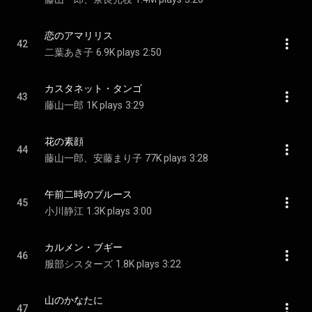
恋のアマリリス
42
二葉あき子
6.9K plays
2:50
カスタネット・タンゴ
43
藤山一郎
1K plays
3:29
花の素顔
44
藤山一郎、安藤まり子
77K plays
3:28
午前二時のブルース
45
小川静江
1.3K plays
3:00
カルメン・ブギー
46
服部シスターズ
1.8K plays
3:22
山のかなたに
47