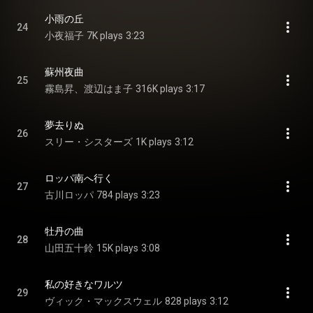
小雨の丘
24
小夜福子
7K plays
3:23
蘇州夜曲
25
霧島昇、渡辺はま子
316K plays
3:17
夢去りぬ
26
スリー・シスターズ
1K plays
3:12
ロッパ南へ行く
27
古川ロッパ
784 plays
3:23
牡丹の曲
28
山田五十鈴
15K plays
3:08
私の好きなワルツ
29
ヴィック・マックスウェル
828 plays
3:12