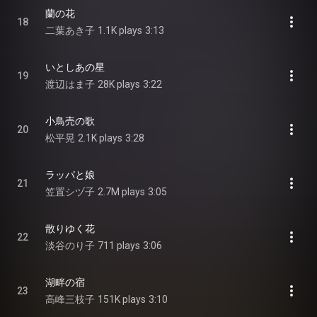
蘭の花
18
二葉あき子
1.1K plays
3:13
いとしあの星
19
渡辺はま子
28K plays
3:22
小鳥売の歌
20
松平晃
2.1K plays
3:28
ラッパと娘
21
笠置シヅ子
2.7M plays
3:05
散りゆく花
22
淡谷のり子
711 plays
3:06
湖畔の宿
23
高峰三枝子
151K plays
3:10