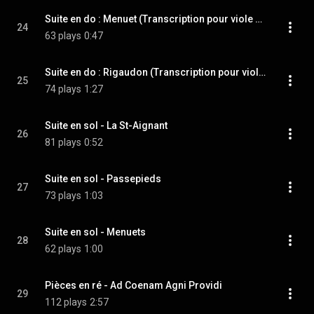
Suite en do : Menuet (Transcription pour viole de gambe et violon)
24
63 plays
0:47
Suite en do : Rigaudon (Transcription pour viole de gambe et violon)
25
74 plays
1:27
Suite en sol - La St-Aignant
26
81 plays
0:52
Suite en sol - Passepieds
27
73 plays
1:03
Suite en sol - Menuets
28
62 plays
1:00
Pièces en ré - Ad Coenam Agni Providi
29
112 plays
2:57