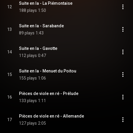
Suite en la - La Piémontaise
12
188 plays
1:50
Suite en la - Sarabande
13
89 plays
1:43
Suite en la - Gavotte
14
112 plays
0:47
Suite en la - Menuet du Poitou
15
155 plays
1:06
Pièces de viole en ré - Prélude
16
133 plays
1:11
Pièces de viole en ré - Allemande
17
127 plays
2:05