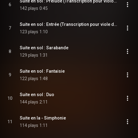
Suite en sol : Prélude (Transcription pour violon)
6
142 plays
0:45
Suite en sol : Entrée (Transcription pour viole de gambe et violon)
7
123 plays
1:10
Suite en sol : Sarabande
8
129 plays
1:31
Suite en sol : Fantaisie
9
122 plays
1:48
Suite en sol : Duo
10
144 plays
2:11
Suite en la - Simphonie
11
114 plays
1:11