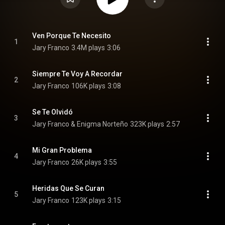
Ven Porque Te Necesito
1
Jary Franco
3.4M plays
3:06
Siempre Te Voy A Recordar
2
Jary Franco
106K plays
3:08
Se Te Olvidó
3
Jary Franco & Enigma Norteño
323K plays
2:57
Mi Gran Problema
4
Jary Franco
26K plays
3:55
Heridas Que Se Curan
5
Jary Franco
123K plays
3:15