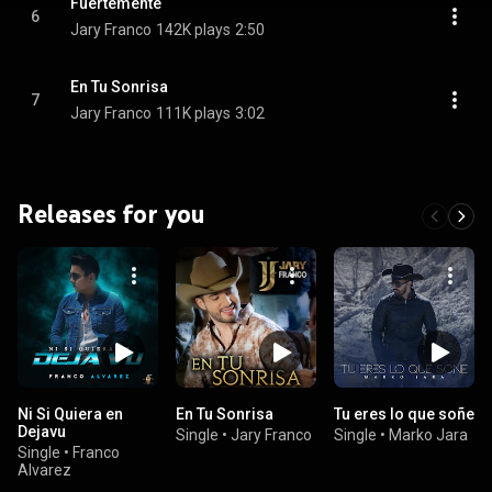
Fuertemente
6
Jary Franco
142K plays
2:50
En Tu Sonrisa
7
Jary Franco
111K plays
3:02
Releases for you
Ni Si Quiera en
En Tu Sonrisa
Tu eres lo que soñe
Dejavu
Single
•
Jary Franco
Single
•
Marko Jara
Single
•
Franco
Alvarez