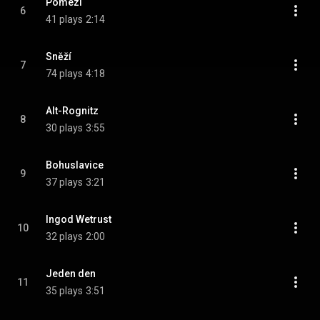
Pomezí
6
41 plays
2:14
Sněží
7
74 plays
4:18
Alt-Rognitz
8
30 plays
3:55
Bohuslavice
9
37 plays
3:21
Ingod Wetrust
10
32 plays
2:00
Jeden den
11
35 plays
3:51