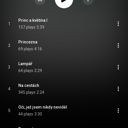
Princ a květina I
1
157 plays
5:39
Princezna
2
69 plays
4:16
Lampář
3
64 plays
2:29
Na cestách
4
345 plays
2:24
Oči, jež jsem nikdy neviděl
5
44 plays
3:30