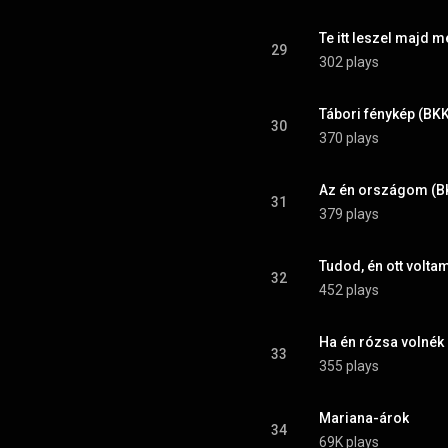
Te itt leszel majd m
29
302 plays
Tábori fénykép (BKK
30
370 plays
Az én országom (B
31
379 plays
Tudod, én ott volta
32
452 plays
Ha én rózsa volnék 
33
355 plays
Mariana-árok
34
69K plays