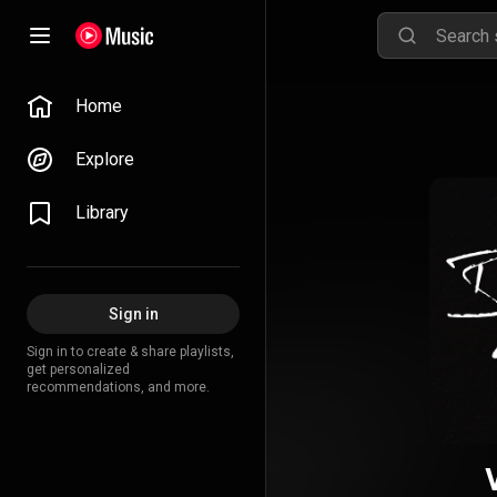
Home
Explore
Library
Sign in
Sign in to create & share playlists,
get personalized
recommendations, and more.