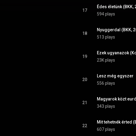
Édes életünk (BKK, 
17
594 plays
Nyuggerdal (BKK, 2
18
513 plays
Ezek ugyanazok (Ko
19
23K plays
Lesz még egyszer
20
556 plays
Magyarok közt euró
21
343 plays
Mit tehetnék érted 
22
607 plays