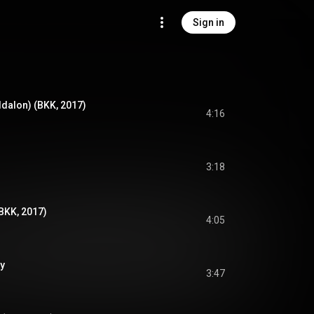
Sign in
ldalon) (BKK, 2017)
4:16
3:18
BKK, 2017)
4:05
y
3:47