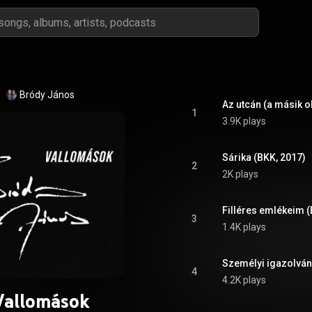
Bródy János
Az utcán (a másik o
1
3.9K plays
Sárika (BKK, 2017)
2
2K plays
Filléres emlékeim (
3
1.4K plays
Személyi igazolván
4
4.2K plays
Vallomások