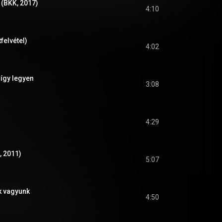
 (BKK, 2017)
4:10
felvétel)
4:02
 így legyen
3:08
4:29
 2011)
5:07
 vagyunk
4:50