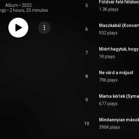
Földvár felé félúton
Album
 • 
2022
5
1.3K plays
ngs
•
2 hours, 25 minutes
Maszkabál (Koncert
6
932 plays
Miért hagytuk, hogy
7
1K plays
Ne várd a májust
8
796 plays
Mama kérlek (Syma,
9
677 plays
Mindannyian mások
10
396K plays