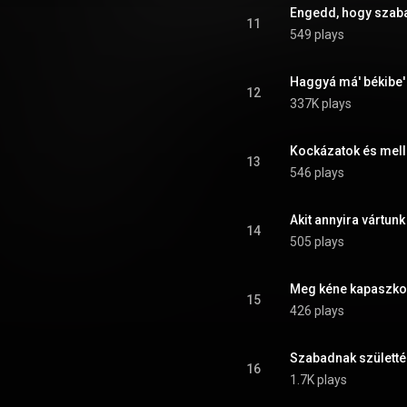
Engedd, hogy szaba
11
549 plays
Haggyá má' békibe'
12
337K plays
Kockázatok és mell
13
546 plays
Akit annyira vártunk
14
505 plays
Meg kéne kapaszkod
15
426 plays
Szabadnak születtél
16
1.7K plays