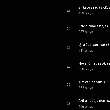
Birkaország (BKK, 
23
439 plays
Feldöldiné estéje (
24
287 plays
Újra ősz van már (B
25
511 plays
Hová tűntek azok az
26
880 plays
Tűz van babám! (BK
27
362 plays
Akit a hazája nem s
28
466 plays