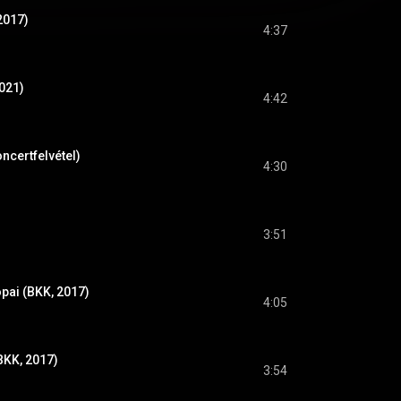
2017)
4:37
021)
4:42
ncertfelvétel)
4:30
3:51
pai (BKK, 2017)
4:05
(BKK, 2017)
3:54