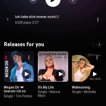
Ich liebe dich immer noch❤️‍🔥
1
632K plays
2:37
Releases for you
Wegen Dir 💔
It's My Life
Wahnsinnig
(warum ich so
Single
•
Marina
Single
•
Michelle
durchdreh’)
Marx
Single
•
Tim Peters