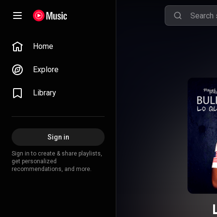
Home
Explore
Library
Sign in
Sign in to create & share playlists,
get personalized
recommendations, and more.