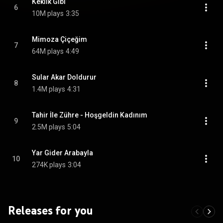
Keklik Gibi
6
10M plays
3:35
Mimoza Çiçeğim
7
64M plays
4:49
Sular Akar Doldurur
8
1.4M plays
4:31
Tahir İle Zühre - Hoşgeldin Kadınım
9
2.5M plays
5:04
Yar Gider Arabayla
10
274K plays
3:04
Releases for you