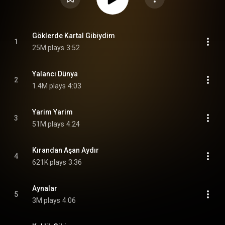
Göklerde Kartal Gibiydim
1
25M plays
3:52
Yalancı Dünya
2
1.4M plays
4:03
Yarim Yarim
3
51M plays
4:24
Kırandan Aşan Aydır
4
621K plays
3:36
Aynalar
5
3M plays
4:06