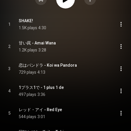
SHAKE!
1
1.5K plays
4:30
甘い罠 - Amai Wana
2
1.2K plays
3:28
恋はパンドラ - Koi wa Pandora
3
729 plays
4:13
1プラス1で - 1 plus 1 de
4
497 plays
3:36
レッド・アイ - Red Eye
5
544 plays
3:01