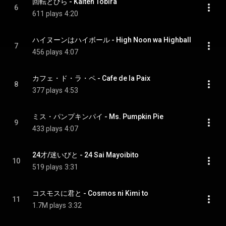
回転とびら - Kaiten Tobira
6
611 plays
4:20
ハイヌーンはハイボール - High Noon wa Highball
7
456 plays
4:07
カフェ・ド・ラ・ペ - Cafe de la Paix
8
377 plays
4:53
ミス・パンプキンパイ - Ms. Pumpkin Pie
9
433 plays
4:07
24才/迷いびと - 24 Sai Mayoibito
10
519 plays
3:31
コスモスに君と - Cosmos ni Kimi to
11
1.7M plays
3:32