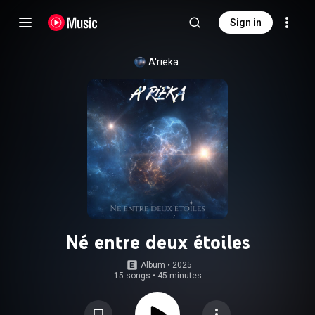
Sign in
A'rieka
Né entre deux étoiles
Album
 • 
2025
15 songs
•
45 minutes