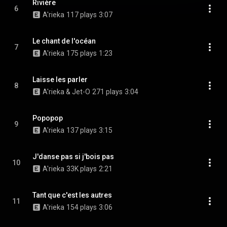
Rivière
6
A'rieka
117 plays
3:07
Le chant de l'océan
7
A'rieka
175 plays
1:23
Laisse les parler
8
A'rieka & Jet-O
271 plays
3:04
Popopop
9
A'rieka
137 plays
3:15
J'danse pas si j'bois pas
10
A'rieka
33K plays
2:21
Tant que c'est les autres
11
A'rieka
154 plays
3:06