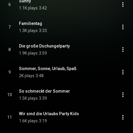
Sunny
6
1.1K plays
3:42
Familientag
7
1.3K plays
3:33
Die große Dschungelparty
8
1.9K plays
3:59
Sommer, Sonne, Urlaub, Spaß
9
2K plays
3:48
So schmeckt der Sommer
10
1.5K plays
3:39
Wir sind die Urlaubs Party Kids
11
1.6K plays
3:19