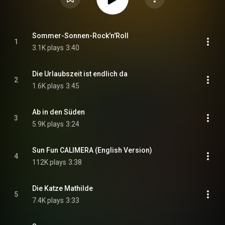
Sommer-Sonnen-Rock'n'Roll
1
3.1K plays
3:40
Die Urlaubszeit ist endlich da
2
1.6K plays
3:45
Ab in den Süden
3
5.9K plays
3:24
Sun Fun CALIMERA (English Version)
4
112K plays
3:38
Die Katze Mathilde
5
7.4K plays
3:33