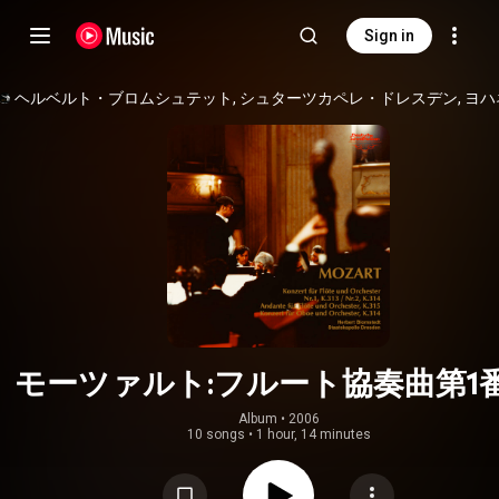
Sign in
モーツァルト:フルート協奏曲第1
長調 K.313(285c)/フルート協奏曲
Album
 • 
2006
10 songs
•
1 hour, 14 minutes
ニ長調 K.314(285d)/オーボエ協
長調 K.314