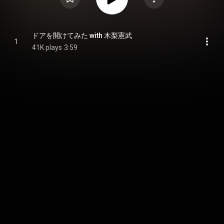
ドアを開けてみた with 木梨憲武
1
41K plays
3:59