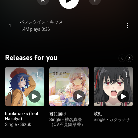
バレンタイン・キッス
1
1.4M plays
3:36
Releases for you
bookmarks (feat.
君に届け
鼓動
Harutya)
Single
•
椎名真昼
Single
•
カグラナナ
Single
•
Sizuk
（CV.石見舞菜香）