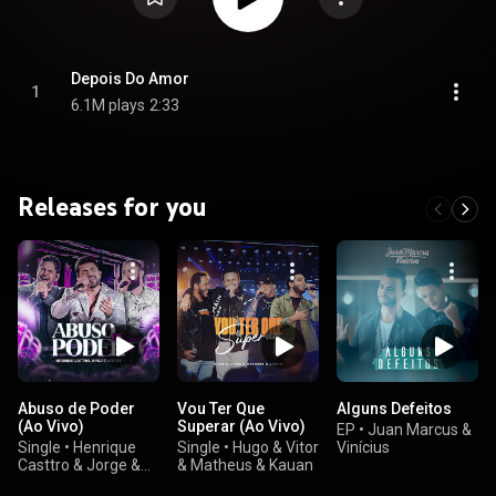
Depois Do Amor
1
6.1M plays
2:33
Releases for you
Abuso de Poder
Vou Ter Que
Alguns Defeitos
(Ao Vivo)
Superar (Ao Vivo)
EP
•
Juan Marcus &
Single
•
Henrique
Single
•
Hugo & Vitor
Vinícius
Casttro & Jorge &
& Matheus & Kauan
Mateus